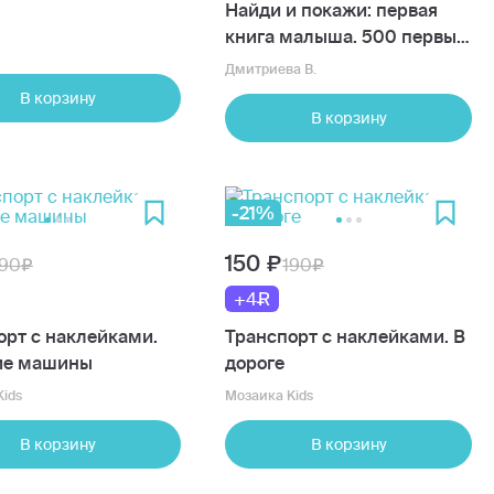
Найди и покажи: первая
книга малыша. 500 первых
слов
Дмитриева В.
В корзину
В корзину
-21%
150
190
190
+4
орт с наклейками.
Транспорт с наклейками. В
ие машины
дороге
ids
Мозаика Kids
В корзину
В корзину