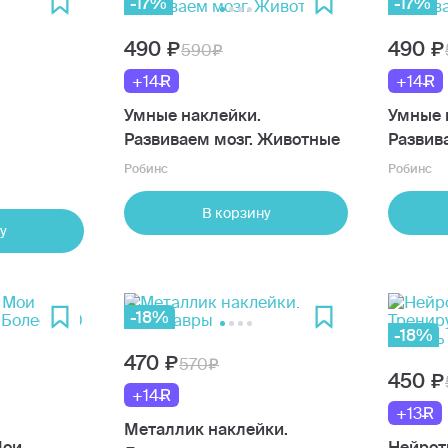
-17%
-17%
490
490
590
+14
+14
Умные наклейки.
Умные 
Развиваем мозг. Животные
Развив
Робинс
Робинс
В корзину
у
-18%
-18%
470
570
450
+14
+13
Металлик наклейки.
Мои
Нейрот