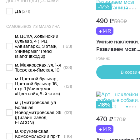
ДОСТУПНО ДЛЯ ДОСТАВКИ
-17%
Да
(271)
490
590
САМОВЫВОЗ ИЗ МАГАЗИНА
+14
м. ЦСКА, Ходынский
бульвар, 4 (ТРЦ
Умные наклейки.
«Авиапарк», 3 этаж,
(163)
Развиваем мозг.
Универмаг "Trend
Island" (вход 2))
Зоопутаница
Робинс
м. Маяковская, ул. 1-я
(133)
Тверская-Ямская, 10
В корзин
м. Цветной бульвар,
Цветной бульвар 15,
(131)
стр. 1 (Универмаг
«Цветной», 5-й этаж)
м. Дмитровская, ул.
-18%
Большая
Новодмитровская, 36
(131)
(Дизайн-завод
470
570
FLACON)
+14
м. Фрунзенская,
Комсомольский пр-т,
(116)
Арт - наклейки. 