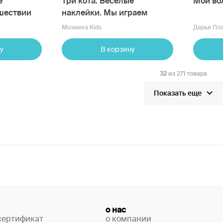
е
Три кота. Веселые
Мой во
ешествии
наклейки. Мы играем
Мозаика Kids
Дарья Пл
у
В корзину
32
из 271 товара
Показать еще
о нас
сертификат
о компании