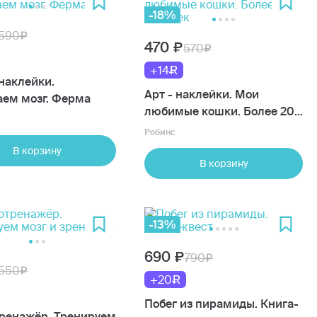
-18%
590
470
570
+14
наклейки.
Арт - наклейки. Мои
аем мозг. Ферма
любимые кошки. Более 200
наклеек
Робинс
В корзину
В корзину
-13%
690
790
550
+20
Побег из пирамиды. Книга-
ренажёр. Тренируем