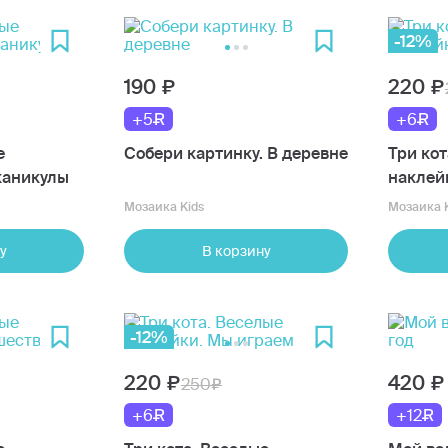
-12%
190
220
+5
+6
е
Собери картинку. В деревне
Три кот
каникулы
наклей
Мозаика Kids
Мозаика K
у
В корзину
-12%
220
420
250
+6
+12