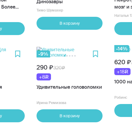
Динозавры
 Более
мозг и 
Тимо Шумахер
Наталья 
В корзину
у
-14%
-9%
620
290
320
+18
+8
1000 на
я
Удивительные головоломки
Робинс
Ирина Ремизова
у
В корзину