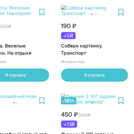
190
250
+5
а. Веселые
Собери картинку.
ки. На отдыхе
Транспорт
ids
Мозаика Kids
В корзину
В корзину
-18%
450
550
+13