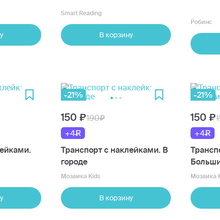
Smart Reading
Робинс
у
В корзину
-21%
-21%
150
150
190
+4
+4
лейками.
Транспорт с наклейками. В
Трансп
городе
Больш
Мозаика Kids
Мозаика K
у
В корзину