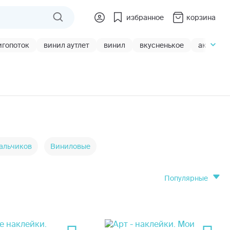
избранное
корзина
игопоток
винил аутлет
винил
вкусненькое
акции
альчиков
Виниловые
популярные