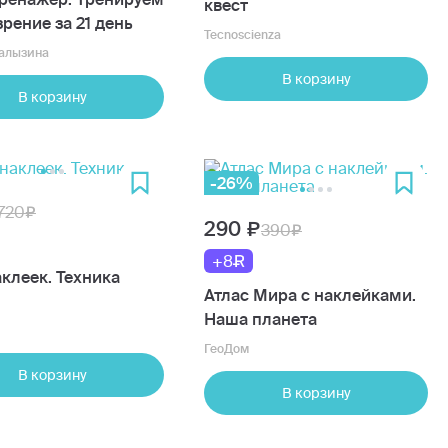
квест
зрение за 21 день
Tecnoscienza
Талызина
В корзину
В корзину
-26%
720
290
390
+8
клеек. Техника
Атлас Мира с наклейками.
Наша планета
ГеоДом
В корзину
В корзину