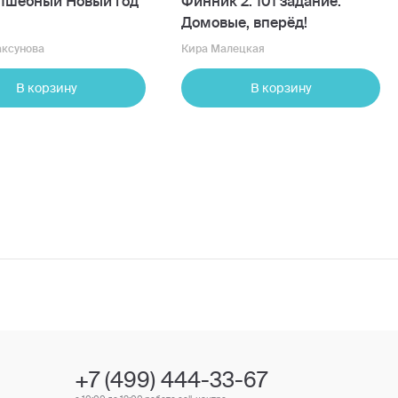
лшебный Новый год
Финник 2. 101 задание.
Домовые, вперёд!
аксунова
Кира Малецкая
В корзину
В корзину
+7 (499) 444-33-67