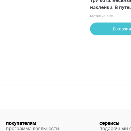
Три кота. Веселы
наклейки. В пут
Мозаика Kids
В корзин
покупателям
сервисы
программа лояльности
подарочный 