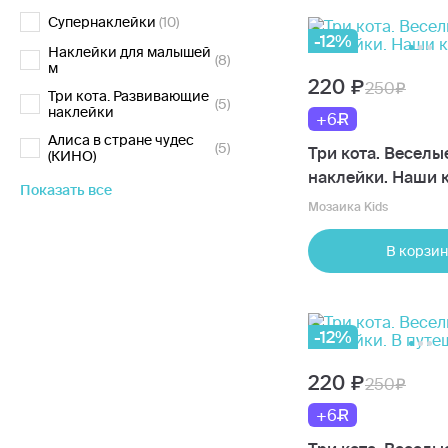
Супернаклейки
(10)
-12%
Наклейки для малышей
(8)
м
220
250
Три кота. Развивающие
(5)
наклейки
+6
Алиса в стране чудес
(5)
Три кота. Веселы
(КИНО)
наклейки. Наши 
Показать все
Мозаика Kids
В корзин
-12%
220
250
+6