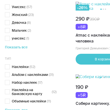
Унисекс
(57)
-26%
Женский
(23)
290
390
Девочка
(8)
+8
Мальчик
(2)
Атлас с наклейка
унисекс
(1)
человека
Показать все
Григорий Демьянович 
ТИП
В корзин
Наклейки
(52)
Альбом с наклейками
(31)
Набор наклеек
(17)
190
Наклейка на
(12)
банковскую карту
+5
Объемные наклейки
(11)
Собери картинку.