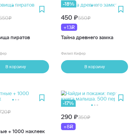
-18%
450
550
550
+13
ища пиратов
Тайна древнего замка
фер
Филип Кифер
В корзину
В корзину
-17%
720
290
350
+8
ые + 1000 наклеек