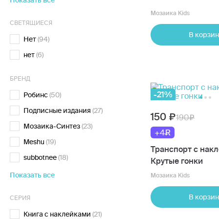
Показать все
Мозаика Kids
СВЕТЯЩИЕСЯ
В корзин
Нет
(94)
нет
(6)
БРЕНД
-21%
Робинс
(50)
Подписные издания
(27)
150
190
Мозаика-Синтез
(23)
+4
Meshu
(19)
Транспорт с нак
subbotnee
(18)
Крутые гонки
Показать все
Мозаика Kids
В корзин
СЕРИЯ
Книга с наклейками
(21)