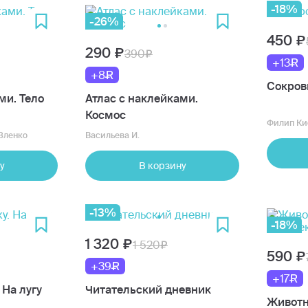
-18%
-26%
450
290
390
+13
+8
Сокров
ми. Тело
Атлас с наклейками.
Космос
Филип Ки
Зленко
Васильева И.
у
В корзину
-13%
-18%
1 320
1 520
590
+39
+17
 На лугу
Читательский дневник
Животн