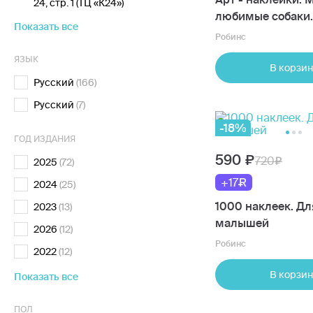
24, стр. 1 (ТЦ «К24»)
любимые собаки.
Показать все
200 наклеек
Робинс
ЯЗЫК
В корзин
Русский
(166)
Русский
(7)
-18%
ГОД ИЗДАНИЯ
590
720
2025
(72)
+17
2024
(25)
1000 наклеек. Дл
2023
(13)
малышей
2026
(12)
Робинс
2022
(12)
В корзин
Показать все
ПОЛ