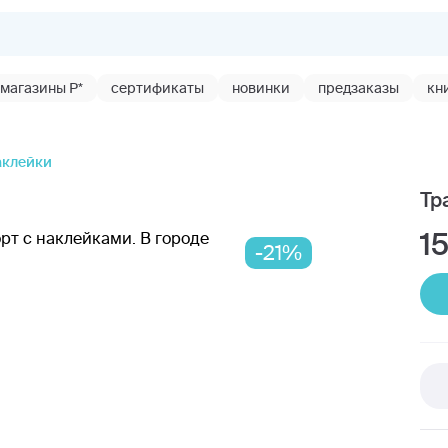
магазины Р*
сертификаты
новинки
предзаказы
кн
аклейки
Тр
1
-21%