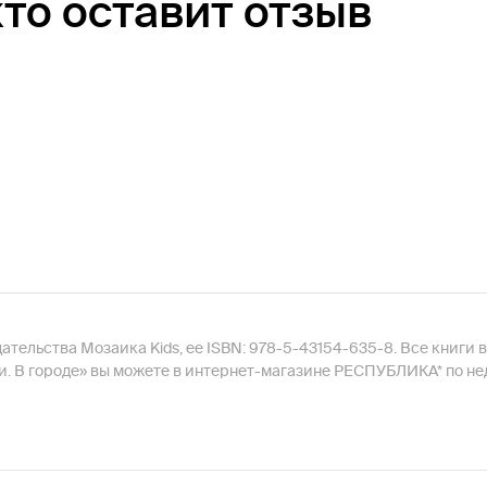
кто оставит отзыв
дательства Мозаика Kids, ее ISBN: 978-5-43154-635-8. Все книги 
и. В городе» вы можете в интернет-магазине РЕСПУБЛИКА* по нед