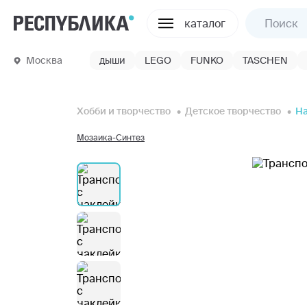
каталог
Москва
дыши
LEGO
FUNKO
TASCHEN
Хобби и творчество
Детское творчество
Н
Мозаика-Синтез