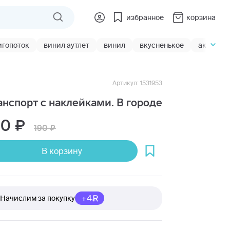
избранное
корзина
игопоток
винил аутлет
винил
вкусненькое
акции
Артикул: 1531953
анспорт с наклейками. В городе
50
190
В корзину
+4
Начислим за покупку