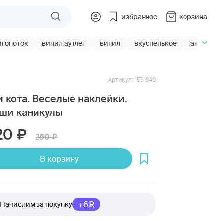
избранное
корзина
игопоток
винил аутлет
винил
вкусненькое
акции
Артикул: 1531949
и кота. Веселые наклейки.
ши каникулы
20
250
В корзину
+6
Начислим за покупку