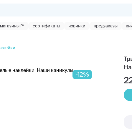
магазины Р*
сертификаты
новинки
предзаказы
кн
аклейки
Тр
На
-12%
2