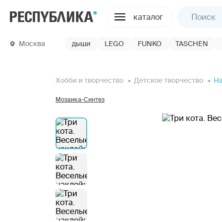
каталог
Москва
дыши
LEGO
FUNKO
TASCHEN
Хобби и творчество
Детское творчество
Н
Мозаика-Синтез