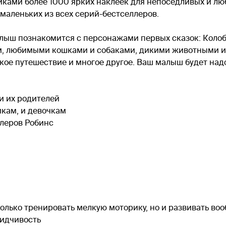
ейками более 1000 ярких наклеек для непоседливых и лю
маленьких из всех серий-бестселлеров.
лыш познакомится с персонажами первых сказок: Колобк
м, любимыми кошками и собаками, дикими животными и з
ское путешествие и многое другое. Ваш малыш будет на
 и их родителей
икам, и девочкам
ллеров Робинс
только тренировать мелкую моторику, но и развивать воо
сидчивость