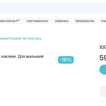
магазины Р*
сертификаты
новинки
предзаказы
кн
навательная литература
10
5
-18%