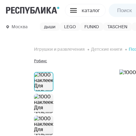
каталог
Москва
дыши
LEGO
FUNKO
TASCHEN
Игрушки и развлечения
Детские книги
Поз
Робинс