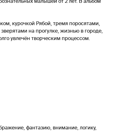
бознательных малышей от 2 лет. В альбом
ом, курочкой Рябой, тремя поросятами,
верятами на прогулке, жизнью в городе,
долго увлечён творческим процессом.
бражение, фантазию, внимание, логику,