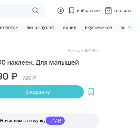
избранное
корзина
игопоток
винил аутлет
винил
вкусненькое
акции
Артикул: 1547402
00 наклеек. Для малышей
90
720
В корзину
+17
Начислим за покупку