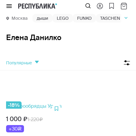
Меню
Москва
дыши
LEGO
FUNKO
TASCHEN
маг
Елена Данилко
популярные
-18%
1 000
1 220
+30