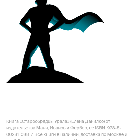
Книга «Старообрядцы Урала» (Елена Данилко) от
издательства Манн, Иванов и Фербер, ее ISBN: 978-5-
00281-098-7. Все книги в наличии, доставка по Москве и