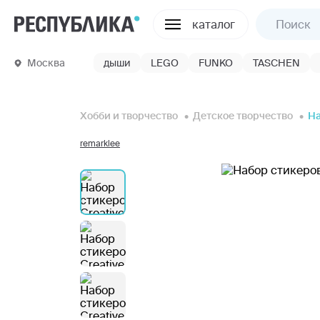
каталог
Москва
дыши
LEGO
FUNKO
TASCHEN
Хобби и творчество
Детское творчество
Н
remarklee