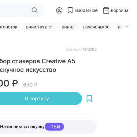
избранное
корзина
игопоток
винил аутлет
винил
вкусненькое
акции
Артикул: 1472282
бор стикеров Creative А5
скучное искусство
00
650
В корзину
+18
Начислим за покупку