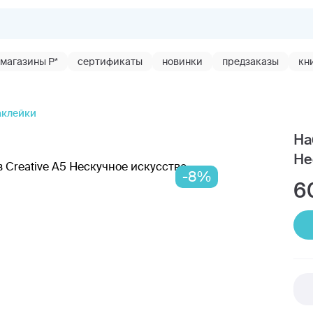
магазины Р*
сертификаты
новинки
предзаказы
кн
аклейки
На
Не
-8%
6