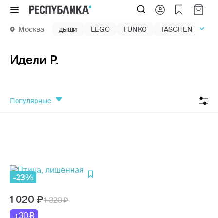
Меню
Москва
дыши
LEGO
FUNKO
TASCHEN
маг
Идели Р.
популярные
-23%
1 020
1 320
+30