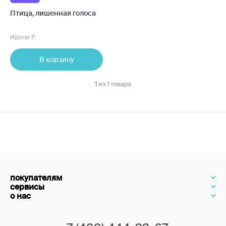
Птица, лишенная голоса
Идели Р.
В корзину
1
из 1 товара
покупателям
сервисы
о нас