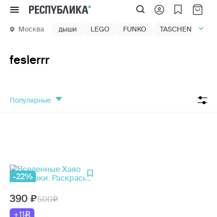
Меню
Москва
дыши
LEGO
FUNKO
TASCHEN
маг
feslerrr
популярные
-22%
390
500
+11