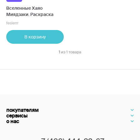
Вселенные Хаяо
Миядзаки. Раскраска
feslerrr
В корзину
1
из 1 товара
покупателям
сервисы
о нас