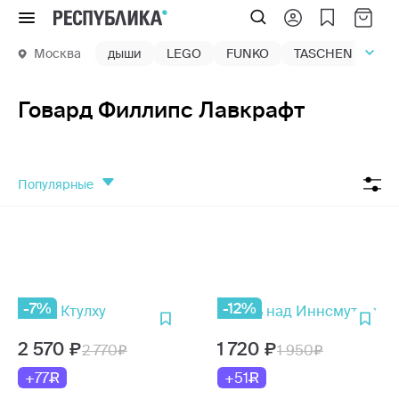
Меню
Москва
дыши
LEGO
FUNKO
TASCHEN
маг
Говард Филлипс Лавкрафт
популярные
-7%
-12%
2 570
1 720
2 770
1 950
+77
+51