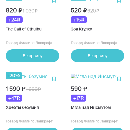
820
520
1 030
620
+24
+15
The Call of Cthulhu
Зов Ктулху
Говард Филлипс Лавкрафт
Говард Филлипс Лавкрафт
В корзину
В корзину
-20%
1 590
590
1 990
+47
+17
Хребты безумия
Мгла над Инсмутом
Говард Филлипс Лавкрафт
Говард Филлипс Лавкрафт