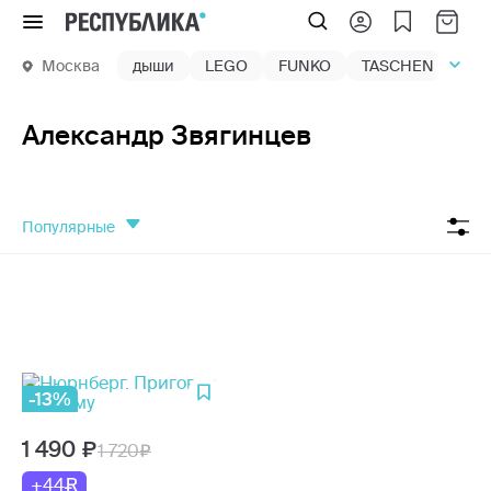
Меню
Москва
дыши
LEGO
FUNKO
TASCHEN
маг
Александр Звягинцев
популярные
-13%
1 490
1 720
+44