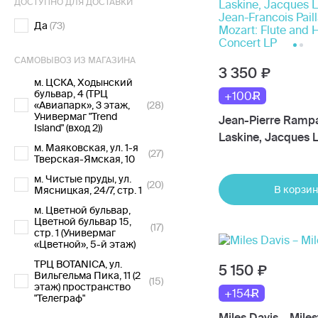
ДОСТУПНО ДЛЯ ДОСТАВКИ
Да
(73)
САМОВЫВОЗ ИЗ МАГАЗИНА
3 350
м. ЦСКА, Ходынский
бульвар, 4 (ТРЦ
+100
«Авиапарк», 3 этаж,
(28)
Универмаг "Trend
Jean-Pierre Rampal
Island" (вход 2))
Laskine, Jacques L
м. Маяковская, ул. 1-я
(27)
Jean-Francois Pail
Тверская-Ямская, 10
Mozart: Flute and 
м. Чистые пруды, ул.
(20)
Concert LP
В корзин
Мясницкая, 24/7, стр. 1
м. Цветной бульвар,
Цветной бульвар 15,
(17)
стр. 1 (Универмаг
«Цветной», 5-й этаж)
ТРЦ BOTANICA, ул.
5 150
Вильгельма Пика, 11 (2
(15)
этаж) пространство
+154
"Телеграф"
Miles Davis – Mile