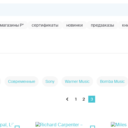
магазины Р*
сертификаты
новинки
предзаказы
кн
Современные
Sony
Warner Music
Bomba Music
1
2
3