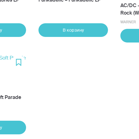
AC/DC –
Rock (W
WARNER
у
В корзину
ft Parade
у