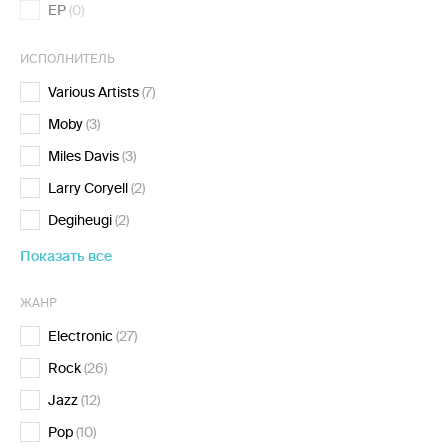
EP
(0)
ИСПОЛНИТЕЛЬ
Various Artists
(7)
Moby
(3)
Miles Davis
(3)
Larry Coryell
(2)
Degiheugi
(2)
Показать все
ЖАНР
Electronic
(27)
Rock
(26)
Jazz
(12)
Pop
(10)