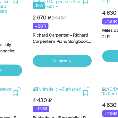
-9%
4 630
2 670
2 945
+138
+80
Miles D
Richard Carpenter – Richard
2LP
Carpenter's Piano Songbook
, Lily
LP
ancelot,
lard -
В корзину
Harp
у
4 430
4 630
+132
+138
stones LP
Funkadelic – Funkadelic LP