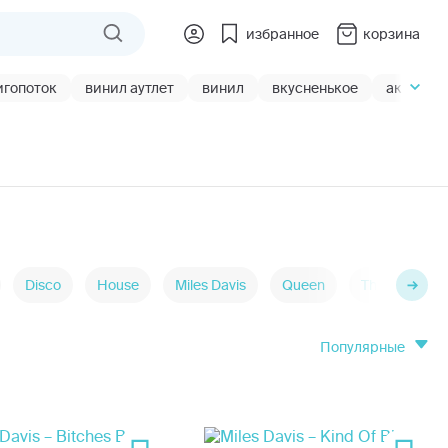
избранное
корзина
игопоток
винил аутлет
винил
вкусненькое
акции
Disco
House
Miles Davis
Queen
The Cure
популярные