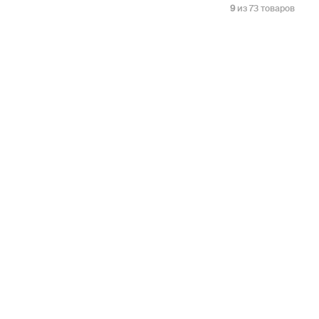
9
из 73 товаров