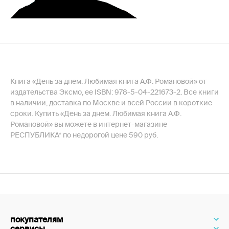
Книга «День за днем. Любимая книга А.Ф. Романовой» от
издательства Эксмо, ее ISBN: 978-5-04-221673-2. Все книги
в наличии, доставка по Москве и всей России в короткие
сроки. Купить «День за днем. Любимая книга А.Ф.
Романовой» вы можете в интернет-магазине
РЕСПУБЛИКА* по недорогой цене 590 руб.
покупателям
сервисы