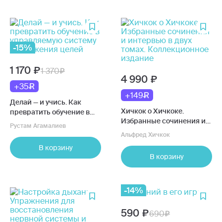
-15%
1 170
1 370
4 990
+35
+149
Делай — и учись. Как
Хичкок о Хичкоке.
превратить обучение в
Избранные сочинения и
управляемую систему
Рустам Агамалиев
интервью в двух томах.
достижения целей
Альфред Хичкок
Коллекционное издание
В корзину
В корзину
-14%
590
690