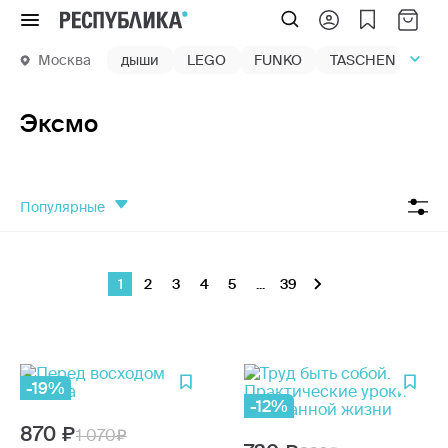
Меню
Москва
дыши
LEGO
FUNKO
TASCHEN
маг
Эксмо
популярные
1
2
3
4
5
...
39
-19%
-12%
870
1 070