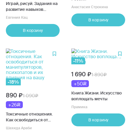
Играй, рисуй. Задания на
Анастасия Строкина
развитие навыков
рисования и письма
Евгения Кац
В корзину
В корзину
-11%
1 690
1 890
-18%
+50
Книга Жизни. Искусство
890
1 090
воплощать мечты
+26
Прамика
Токсичные отношения.
Как освободиться от
В корзину
манипуляторов,
Шахида Араби