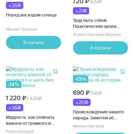
720
820
+26
+21
Перед восходом солнца
Труд быть собой.
Практические уроки
Михаил Зощенко
осознанной жизни
Игумен Нектарий Морозов
В корзину
В корзину
-13%
-14%
690
790
1 220
1 420
+20
+36
Происхождение нашего
Мудрость: как отличать
народа. Заметки об
важное от громкого и
истории
Михаил Булгаков
жить без самообмана
Райан Холидей