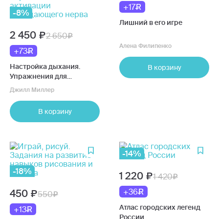
+17
-8%
Лишний в его игре
2 450
2 650
Алена Филипенко
+73
Настройка дыхания.
В корзину
Упражнения для
восстановления нервной
Джилл Миллер
системы и активации
блуждающего нерва
В корзину
-14%
-18%
1 220
1 420
+36
450
550
Атлас городских легенд
+13
России