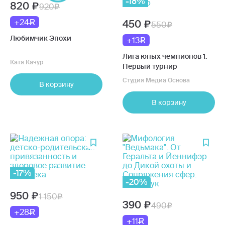
-18%
820
920
+24
450
550
Любимчик Эпохи
+13
Лига юных чемпионов 1.
Катя Качур
Первый турнир
Студия Медиа Основа
В корзину
В корзину
-17%
-20%
950
1 150
390
490
+28
+11