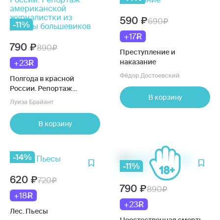
590
690
-11%
+17
790
890
Преступление и
наказание
+23
Фёдор Достоевский
Полгода в красной
России. Репортаж
В корзину
американской
Луиза Брайант
журналистки из страны
большевиков
В корзину
-14%
-11%
620
720
790
890
+18
+23
Лес. Пьесы