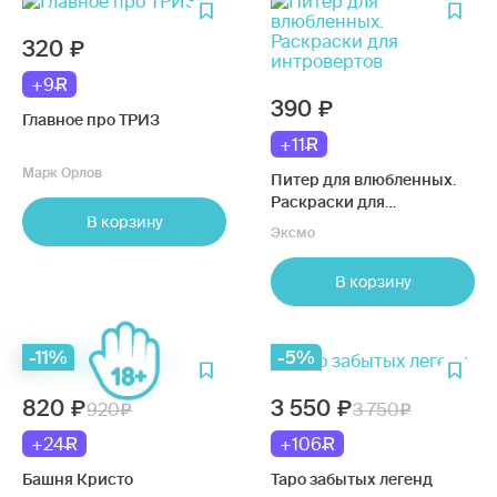
320
+9
390
Главное про ТРИЗ
+11
Марк Орлов
Питер для влюбленных.
Раскраски для
В корзину
интровертов
Эксмо
В корзину
-11%
-5%
820
3 550
920
3 750
+24
+106
Башня Кристо
Таро забытых легенд