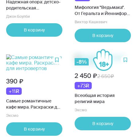
Надежная опора: детско-
Мифология "Ведьмака".
родительская
От Геральта и Йеннифэр
привязанность и
Джон Боулби
до Дикой охоты и
здоровое развитие
Виктор Кашкевич
Сопряжения сфер.
человека
В корзину
Покетбук
В корзину
-8%
2 450
2 650
390
+73
+11
Всеобщая история
Самые романтичные
религий мира
кафе мира. Раскраски для
Эксмо
интровертов
Эксмо
В корзину
В корзину