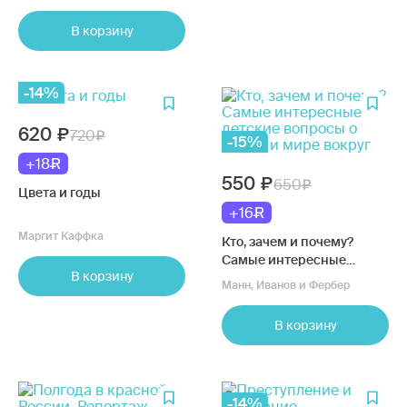
психопатов и их влияния
на вашу жизнь
В корзину
-14%
620
720
-15%
+18
550
650
Цвета и годы
+16
Маргит Каффка
Кто, зачем и почему?
Самые интересные
В корзину
детские вопросы о людях
Манн, Иванов и Фербер
и мире вокруг
В корзину
-14%