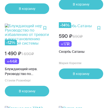
В корзину
В корзину
-14%
590
690
-12%
+17
Скорбь Сатаны
1 490
1 690
+44
Мария Корелли
Блуждающий нерв.
Руководство по
В корзину
избавлению от тревоги и
Стэнли Розенберг
восстановлению нервной
системы
В корзину