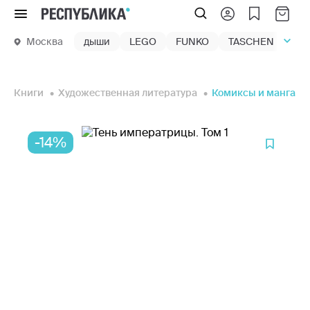
Меню
Москва
дыши
LEGO
FUNKO
TASCHEN
маг
Книги
Художественная литература
Комиксы и манга
-14%