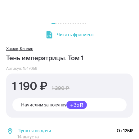
Читать фрагмент
Хаюль
,
Кинлип
Тень императрицы. Том 1
Артикул: 1547059
1 190
1 390
+35
Начислим за покупку
Пункты выдачи
От 125
14 августа