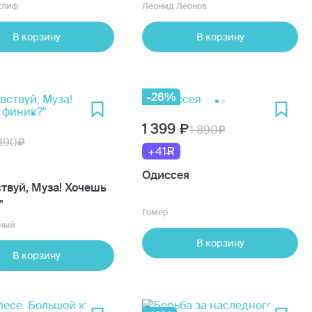
клиф
Леонид Леонов
В корзину
В корзину
-26%
1 399
1 890
890
+41
Одиссея
твуй, Муза! Хочешь
"
Гомер
ный
В корзину
В корзину