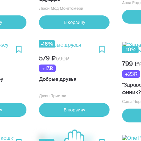
Анна Рад
й
Люси Мод Монтгомери
у
В корзину
-16%
-10%
579
690
799
+17
+23
ey
Добрые друзья
"Здравс
финик?
Джон Пристли
Саша Чер
у
В корзину