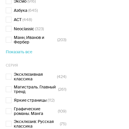
Эксмо
(916)
Азбука
(645)
АСТ
(448)
Neoclassic
(323)
Манн, Иванов и
(203)
Фербер
Показать все
СЕРИЯ
Эксклюзивная
(424)
классика
Магистраль. Главный
(261)
тренд
Яркие страницы
(112)
Графические
(109)
романы. Манга
Эксклюзив: Русская
(75)
классика