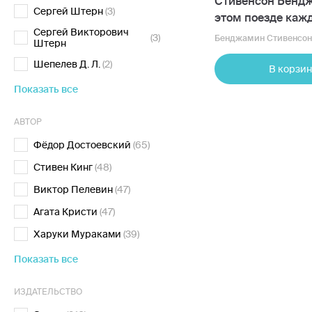
Стивенсон Бендж
Сергей Штерн
(3)
этом поезде каж
Сергей Викторович
подозреваемый
(3)
Бенджамин Стивенсон
Штерн
Шепелев Д. Л.
(2)
В корзин
Показать все
АВТОР
Фёдор Достоевский
(65)
Стивен Кинг
(48)
Виктор Пелевин
(47)
Агата Кристи
(47)
Харуки Мураками
(39)
Показать все
ИЗДАТЕЛЬСТВО