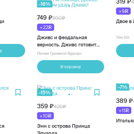
319
-16%
+9
749
890
ди
Двое в
+22
Дживс и феодальная
Лао Шэ
верность. Дживс готовит
у
омлет. На помощь, Дживс!
Пелам Гренвилл Вудхаус
Держим удар, Дживс!
В корзину
-7%
-15%
389
359
420
+11
+10
Италья
ся
Энн с острова Принца
Эдуарда