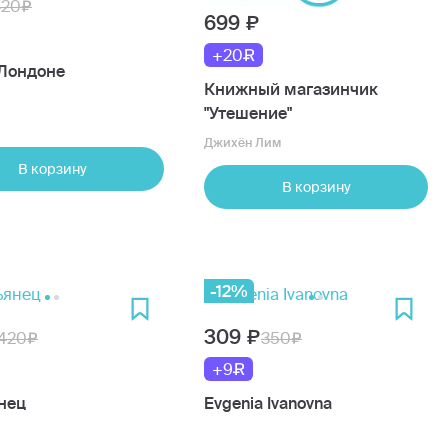
420
699
+20
 Лондоне
Книжный магазинчик
"Утешение"
Джихён Лим
В корзину
В корзину
-12%
309
420
350
+9
нец
Evgenia Ivanovna