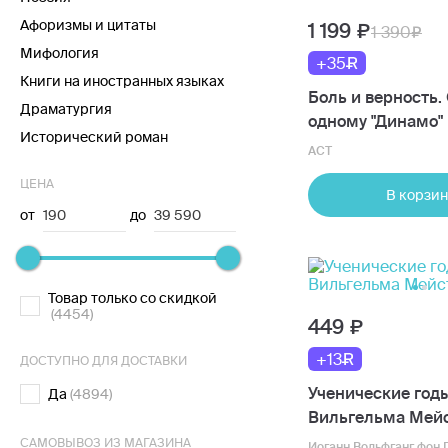
Афоризмы и цитаты
1 199
1 390
Мифология
+35
Книги на иностранных языках
Боль и верность.
Драматургия
одному "Динамо" 
Исторический роман
ко всему футболу
АСТ
ЦЕНА
В корзин
от
190
до
39 590
Товар только со скидкой
(4454)
449
+13
ДОСТУПНО ДЛЯ ДОСТАВКИ
Ученические год
Да
(4894)
Вильгельма Мей
САМОВЫВОЗ ИЗ МАГАЗИНА
Иоганн Вольфганг фон 