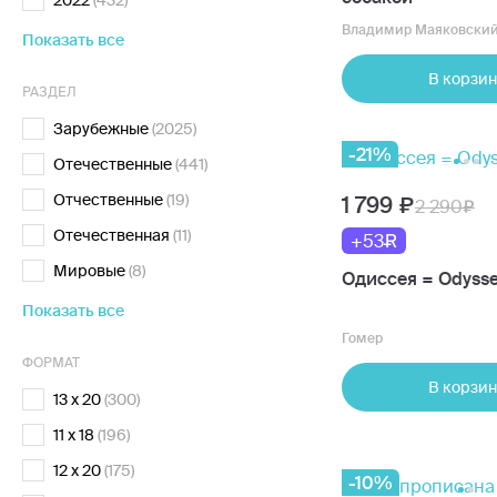
2022
(432)
Владимир Маяковски
Показать все
В корзин
РАЗДЕЛ
Зарубежные
(2025)
-21%
Отечественные
(441)
Отчественные
(19)
1 799
2 290
Отечественная
(11)
+53
Мировые
(8)
Одиссея = Odyss
Показать все
Гомер
ФОРМАТ
В корзин
13 x 20
(300)
11 х 18
(196)
12 x 20
(175)
-10%