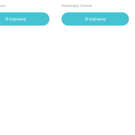
мук
Бернхард Шлинк
В корзину
В корзину