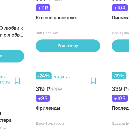
+11
+10
Кто все расскажет
Письма
 О любви к
Чак Паланик
Франц Ка
и о любви
В корзину
у
-24%
-19%
319
339
420
+9
+10
Фриленды
Послед
ы
стера
Джон Голсуорси
Эдвард Б
Гёте