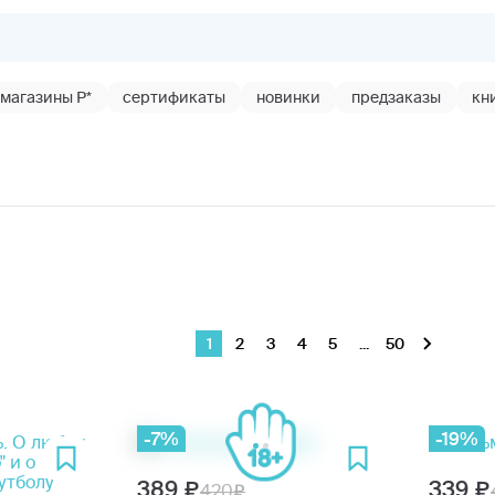
магазины Р*
сертификаты
новинки
предзаказы
кн
1
2
3
4
5
...
50
-7%
-19%
389
339
420