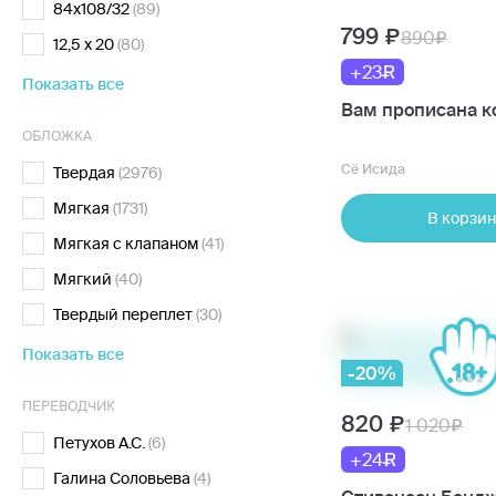
84x108/32
(89)
799
890
12,5 х 20
(80)
+23
Показать все
Вам прописана к
ОБЛОЖКА
Сё Исида
Твердая
(2976)
Мягкая
(1731)
В корзин
Мягкая с клапаном
(41)
Мягкий
(40)
Твердый переплет
(30)
Показать все
-20%
ПЕРЕВОДЧИК
820
1 020
Петухов А.С.
(6)
+24
Галина Соловьева
(4)