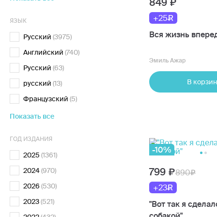
849
+25
ЯЗЫК
Вся жизнь впере
Русский
(3975)
Английский
(740)
Эмиль Ажар
Русский
(63)
В корзин
русский
(13)
Французский
(5)
Показать все
ГОД ИЗДАНИЯ
-10%
2025
(1361)
799
2024
(970)
890
2026
(530)
+23
2023
(521)
"Вот так я сделал
собакой"