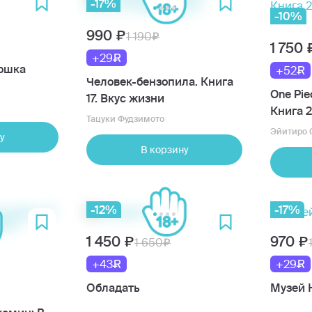
-17%
-10%
990
1 190
1 750
+29
ошка
+52
Человек-бензопила. Книга
One Pie
17. Вкус жизни
Книга 2
Тацуки Фудзимото
брошу
Эйитиро 
у
В корзину
-12%
-17%
1 450
970
1 650
+43
+29
Обладать
Музей 