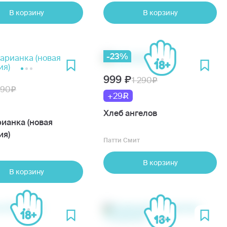
В корзину
В корзину
-23%
999
1 290
890
+29
Хлеб ангелов
рианка (новая
ия)
Патти Смит
В корзину
В корзину