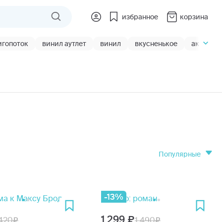
избранное
корзина
игопоток
винил аутлет
винил
вкусненькое
акции
популярные
-13%
1 299
420
1 490