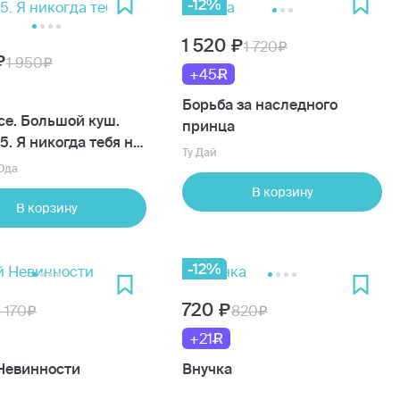
-12%
1 520
1 720
1 950
+45
Борьба за наследного
ce. Большой куш.
принца
5. Я никогда тебя не
Ту Дай
Ода
В корзину
В корзину
-12%
720
1 170
820
+21
Невинности
Внучка