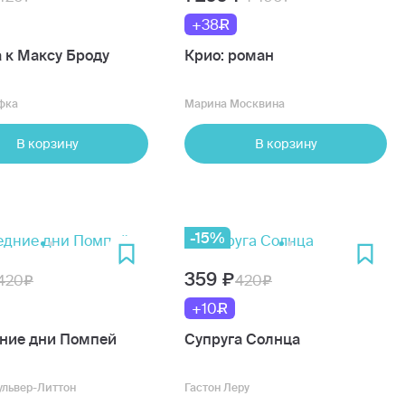
+38
 к Максу Броду
Крио: роман
фка
Марина Москвина
В корзину
В корзину
-15%
359
420
420
+10
ние дни Помпей
Супруга Солнца
ульвер-Литтон
Гастон Леру