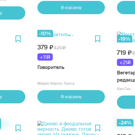
В корзину
у
-10%
-19%
379
420
719
+11
+21
Говоритель
Вегета
редакц
Марио Варгас Льоса
Хан Ган
у
В корзину
-24%