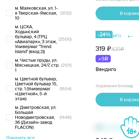
м. Маяковская, ул. 1-
я Тверская-Ямская,
(3132)
В корзин
10
м. ЦСКА,
Ходынский
-24%
бульвар, 4 (ТРЦ
(2500)
«Авиапарк», 3 этаж,
Универмаг "Trend
319
420
Island" (вход 2))
+9
м. Чистые пруды, ул.
Мясницкая, 24/7, стр.
(2101)
Вендиго
1
м. Цветной бульвар,
Цветной бульвар 15,
Элджернон Блэквуд
стр. 1 (Универмаг
(1654)
«Цветной», 5-й
этаж)
В корзин
м. Дмитровская, ул.
Большая
Новодмитровская,
(1446)
36 (Дизайн-завод
FLACON)
Показать все