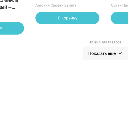
амин: В
Антония Сьюзен Байетт
Орхан Па
дый —
В корзину
у
32
из 4894 товаров
Показать еще