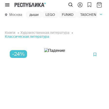
Меню
Москва
дыши
LEGO
FUNKO
TASCHEN
маг
Книги
Художественная литература
Классическая литература
-24%