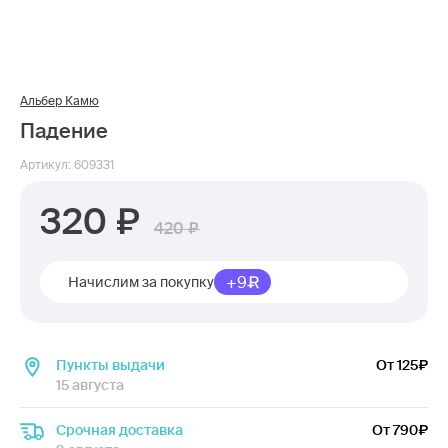
Альбер Камю
Падение
Артикул: 609331
320
420
+9
Начислим за покупку
Пункты выдачи
От 125
15 августа
Срочная доставка
От 790