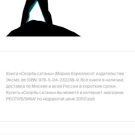
Книга «Скорбь сатаны» (Мария Корелли) от издательства
Эксмо, ее ISBN: 978-5-04-232238-9. Все книги в наличии,
доставка по Москве и всей России в короткие сроки.
Купить «Скорбь сатаны» вы можете в интернет-магазине
РЕСПУБЛИКА* по недорогой цене 2050 руб.