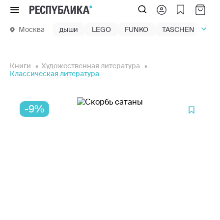
Меню
Москва
дыши
LEGO
FUNKO
TASCHEN
маг
Книги
Художественная литература
Классическая литература
-9%