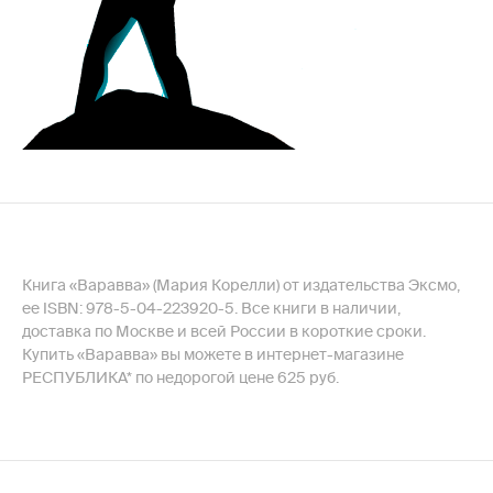
Книга «Варавва» (Мария Корелли) от издательства Эксмо,
ее ISBN: 978-5-04-223920-5. Все книги в наличии,
доставка по Москве и всей России в короткие сроки.
Купить «Варавва» вы можете в интернет-магазине
РЕСПУБЛИКА* по недорогой цене 625 руб.