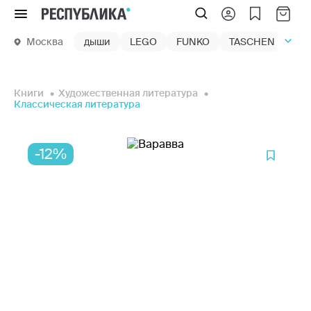
Меню
Москва
дыши
LEGO
FUNKO
TASCHEN
маг
Книги
Художественная литература
Классическая литература
-12%