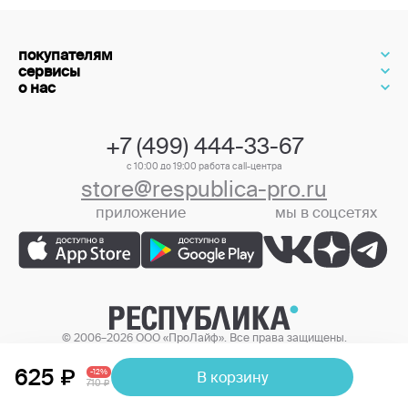
покупателям
сервисы
о нас
+7 (499) 444-33-67
с 10:00 до 19:00 работа call-центра
store@respublica-pro.ru
приложение
мы в соцсетях
+7 (499) 444-33-67
© 2006–2026 ООО «ПроЛайф». Все права защищены.
Цены в интернет-магазине могут отличаться от цен в розничных
магазинах.
625
-12%
В корзину
710