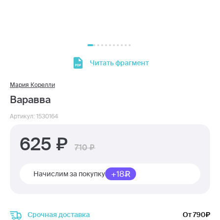
Читать фрагмент
Мария Корелли
Варавва
Артикул: 1530164
625
710
+18
Начислим за покупку
Срочная доставка
От 790