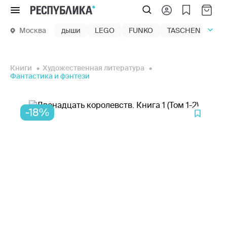
Меню
Москва
дыши
LEGO
FUNKO
TASCHEN
маг
Книги
Художественная литература
Фантастика и фэнтези
-18%