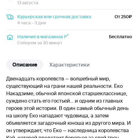
13 августа
Курьерская или срочная доставка
От 250
4 часа - 3 дня
Наличие в магазинах Р
Бесплатно
Соберем за 30 минут
Описание
Характеристики
Двенадцать королевств — волшебный мир,
существующий на грани нашей реальности. Ёко
Накадзиме, обычной японской старшекласснице,
суждено стать его гостьей… и одним из главных
героев этой истории. В один самый обычный день
на школу Ёко нападают чудовища, а затем
объявляется загадочный юноша из другого мира. И
он утверждает, что Ёко — наследница королевства
Кэй, которой предстоит бороться за свой трон...