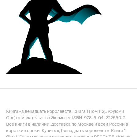
Книга «Двенадцать королевств. Книга 1 (Том 1-2)» (Фуюми
Оно) от издательства Эксмо, ее ISBN: 978-5-04-222650-2.
Все книги в наличии, доставка по Москве и всей России в
короткие сроки. Купить «Двенадцать королевств. Книга 1