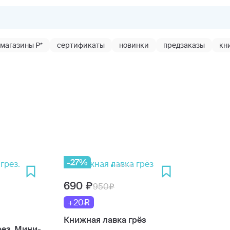
магазины Р*
сертификаты
новинки
предзаказы
кн
-27%
690
950
+20
Книжная лавка грёз
рез. Мини-