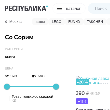
каталог
Москва
дыши
LEGO
FUNKO
TASCHEN
Со Сорим
КАТЕГОРИИ
Книги
ЦЕНА
от
390
до
690
-20%
390
490
Товар только со скидкой
(2)
+11
Книжная лавка г