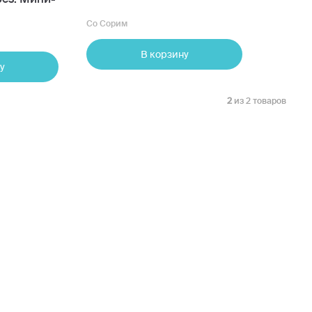
Со Сорим
В корзину
у
2
из 2 товаров