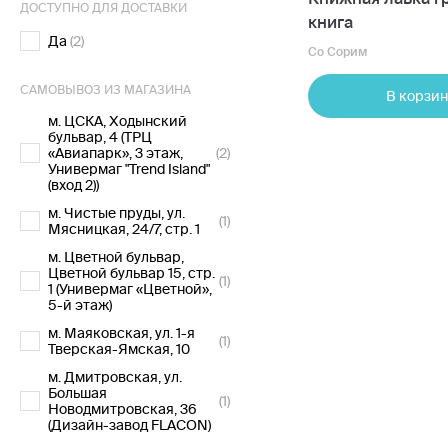
ДОСТУПНО ДЛЯ ДОСТАВКИ
книга
Да
(2)
Со Сорим
САМОВЫВОЗ ИЗ МАГАЗИНА
В корзин
м. ЦСКА, Ходынский
бульвар, 4 (ТРЦ
«Авиапарк», 3 этаж,
(2)
Универмаг "Trend Island"
(вход 2))
м. Чистые пруды, ул.
(1)
Мясницкая, 24/7, стр. 1
м. Цветной бульвар,
Цветной бульвар 15, стр.
(1)
1 (Универмаг «Цветной»,
5-й этаж)
м. Маяковская, ул. 1-я
(1)
Тверская-Ямская, 10
м. Дмитровская, ул.
Большая
(1)
Новодмитровская, 36
(Дизайн-завод FLACON)