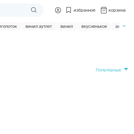
избранное
корзина
игопоток
винил аутлет
винил
вкусненькое
акции
популярные