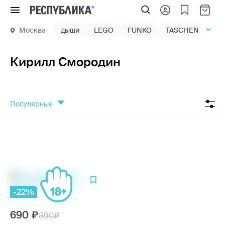
Меню
Москва
дыши
LEGO
FUNKO
TASCHEN
маг
Кирилл Смородин
популярные
-22%
690
890