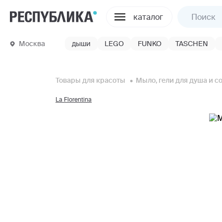
каталог
Москва
дыши
LEGO
FUNKO
TASCHEN
Товары для красоты
Мыло, гели для душа и с
La Florentina