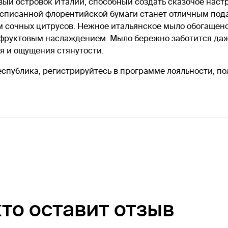
сивый островок Италии, способный создать сказочое наст
асписанной флорентийской бумаги станет отличным под
м сочных цитрусов. Нежное итальянское мыло обогаще
фруктовым наслаждением. Мыло бережно заботится даже
я и ощущения стянутости.
еспублика, регистрируйтесь в программе лояльности, по
кто оставит отзыв