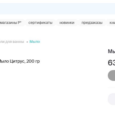
магазины Р*
сертификаты
новинки
предзаказы
кн
оли для ванны
Мыло
Мы
6