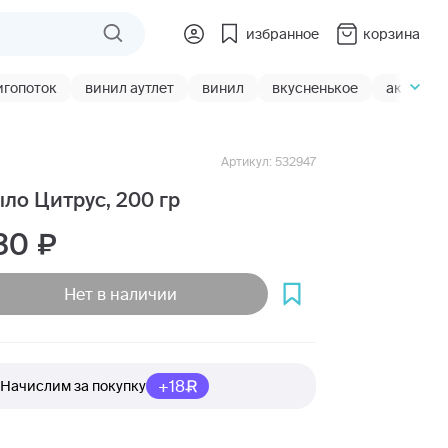
избранное
корзина
игопоток
винил аутлет
винил
вкусненькое
акции
Артикул: 532947
ло Цитрус, 200 гр
30
Нет в наличии
+18
Начислим за покупку