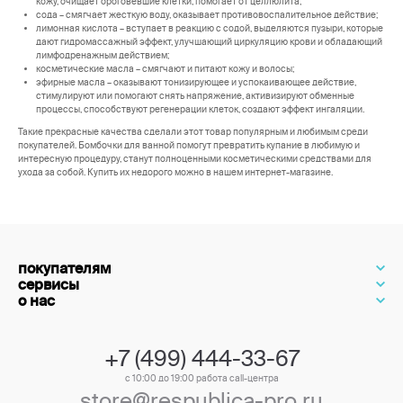
кожу, очищает ороговевшие клетки, помогает от целлюлита;
сода – смягчает жесткую воду, оказывает противовоспалительное действие;
лимонная кислота – вступает в реакцию с содой, выделяются пузыри, которые
дают гидромассажный эффект, улучшающий циркуляцию крови и обладающий
лимфодренажным действием;
косметические масла – смягчают и питают кожу и волосы;
эфирные масла – оказывают тонизирующее и успокаивающее действие,
стимулируют или помогают снять напряжение, активизируют обменные
процессы, способствуют регенерации клеток, создают эффект ингаляции.
Такие прекрасные качества сделали этот товар популярным и любимым среди
покупателей. Бомбочки для ванной помогут превратить купание в любимую и
интересную процедуру, станут полноценными косметическими средствами для
ухода за собой. Купить их недорого можно в нашем интернет-магазине.
покупателям
сервисы
о нас
+7 (499) 444-33-67
с 10:00 до 19:00 работа call-центра
store@respublica-pro.ru