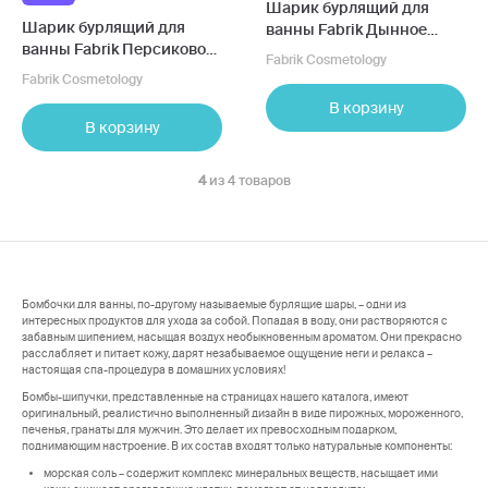
Шарик бурлящий для
Шарик бурлящий для
ванны Fabrik Дынное
ванны Fabrik Персиковое
мороженное
Fabrik Cosmetology
мороженное
Fabrik Cosmetology
В корзину
В корзину
4
из 4 товаров
Бомбочки для ванны, по-другому называемые бурлящие шары, – одни из
интересных продуктов для ухода за собой. Попадая в воду, они растворяются с
забавным шипением, насыщая воздух необыкновенным ароматом. Они прекрасно
расслабляет и питает кожу, дарят незабываемое ощущение неги и релакса –
настоящая спа-процедура в домашних условиях!
Бомбы-шипучки, представленные на страницах нашего каталога, имеют
оригинальный, реалистично выполненный дизайн в виде пирожных, мороженного,
печенья, гранаты для мужчин. Это делает их превосходным подарком,
поднимающим настроение. В их состав входят только натуральные компоненты:
морская соль – содержит комплекс минеральных веществ, насыщает ими