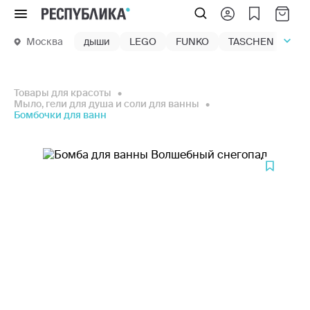
Меню
Москва
дыши
LEGO
FUNKO
TASCHEN
маг
Товары для красоты
Мыло, гели для душа и соли для ванны
Бомбочки для ванн