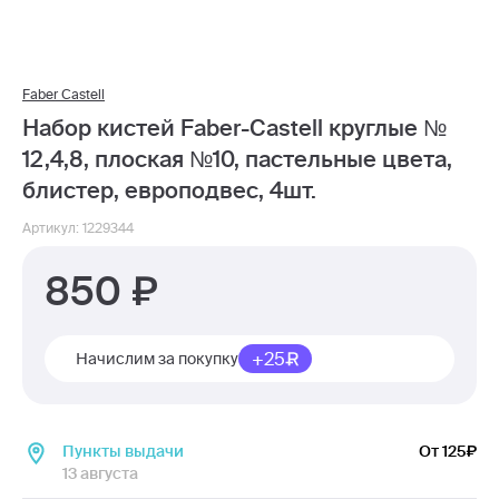
Faber Castell
Набор кистей Faber-Castell круглые №
12,4,8, плоская №10, пастельные цвета,
блистер, европодвес, 4шт.
Артикул: 1229344
850
+25
Начислим за покупку
Пункты выдачи
От 125
13 августа