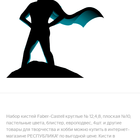
Набор кистей Faber-Castell круглые № 12,4,8, плоская №10,
пастельные цвета, блистер, европодвес, 4шт. и другие
товары для творчества и хобби можно купить в интернет-
магазине РЕСПУБЛИКА* по выгодной цене. Кисти в