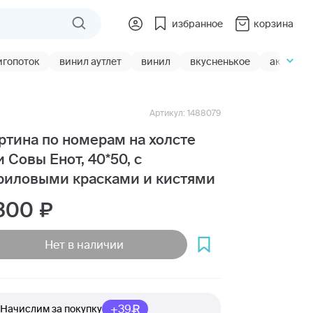
избранное
корзина
игопоток
винил аутлет
винил
вкусненькое
акции
Артикул: 1488079
ртина по номерам на холсте
и Совы Енот, 40*50, с
риловыми красками и кистями
 300
Нет в наличии
+39
Начислим за покупку