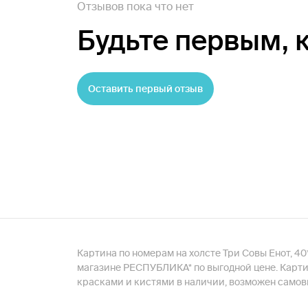
Отзывов пока что нет
Будьте первым,
Оставить первый отзыв
Картина по номерам на холсте Три Совы Енот, 40
магазине РЕСПУБЛИКА* по выгодной цене. Картин
красками и кистями в наличии, возможен самовы