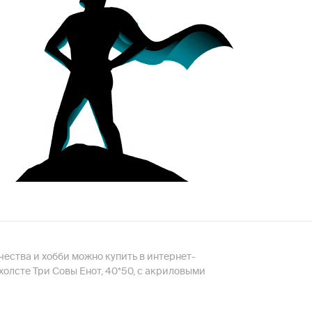
чества и хобби можно купить в интернет-
олсте Три Совы Енот, 40*50, с акриловыми