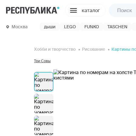
каталог
Москва
дыши
LEGO
FUNKO
TASCHEN
Хобби и творчество
Рисование
Картины п
Три Совы