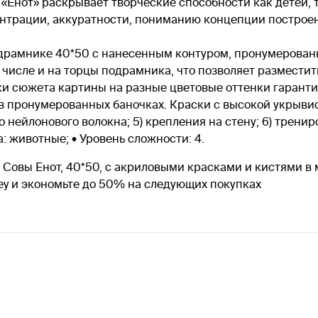
«Енот» раскрывает творческие способности как детей, 
нтрации, аккуратности, пониманию концепции построен
подрамнике 40*50 с нанесенным контуром, пронумерован
числе и на торцы подрамника, что позволяет разместить
вки сюжета картины на разные цветовые оттенки гарант
 в пронумерованных баночках. Краски с высокой укрывис
о нейлонового волокна; 5) крепления на стену; 6) тренир
: животные; • Уровень сложности: 4.
 Совы Енот, 40*50, с акриловыми красками и кистями в 
ey и экономьте до 50% на следующих покупках