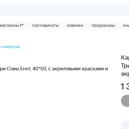
магазины Р*
сертификаты
новинки
предзаказы
кн
о номерам
Ка
Тр
ак
1