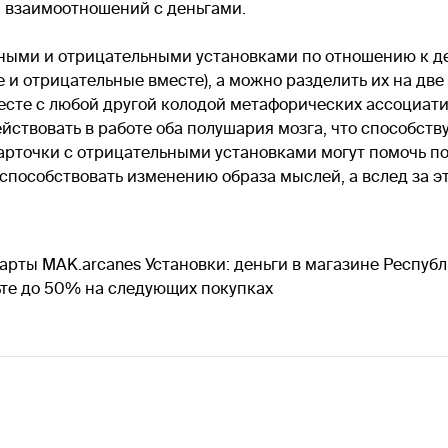
 взаимоотношений с деньгами.
ьными и отрицательными установками по отношению к д
и отрицательные вместе), а можно разделить их на две 
есте с любой другой колодой метафорических ассоциат
йствовать в работе оба полушария мозга, что способст
рточки с отрицательными установками могут помочь по
 способствовать изменению образа мыслей, а вслед за э
рты MAK.arcanes Установки: деньги в магазине Республ
ьте до 50% на следующих покупках