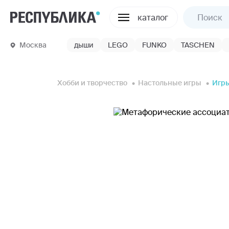
каталог
Москва
дыши
LEGO
FUNKO
TASCHEN
Хобби и творчество
Настольные игры
Игры