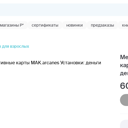
магазины Р*
сертификаты
новинки
предзаказы
кн
 для взрослых
Ме
ка
де
6