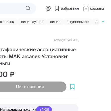
избранное
корзина
игопоток
винил аутлет
винил
вкусненькое
акции
Артикул: 1483418
тафорические ассоциативные
рты MAK.arcanes Установки:
ньги
00
Нет в наличии
+18
Начислим за покупку