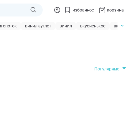
избранное
корзина
игопоток
винил аутлет
винил
вкусненькое
акции
популярные