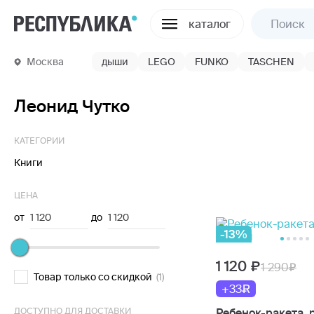
каталог
Москва
дыши
LEGO
FUNKO
TASCHEN
Леонид Чутко
КАТЕГОРИИ
Книги
ЦЕНА
от
1 120
до
1 120
-13%
1 120
1 290
Товар только со скидкой
(1)
+33
ДОСТУПНО ДЛЯ ДОСТАВКИ
Ребенок-ракета, 