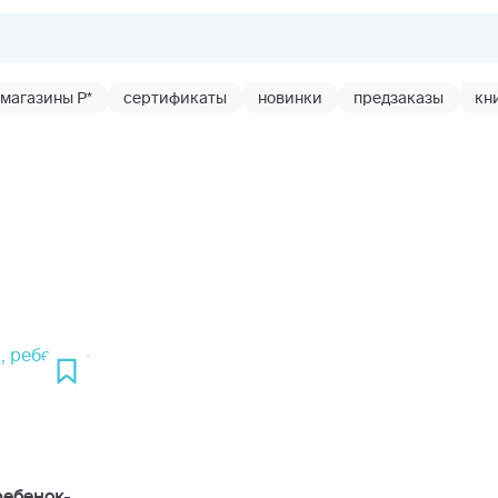
магазины Р*
сертификаты
новинки
предзаказы
кн
ребенок-