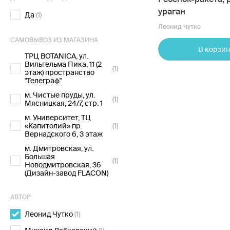
ураган
Да
(1)
Леонид Чутко
САМОВЫВОЗ ИЗ МАГАЗИНА
В корзин
ТРЦ BOTANICA, ул.
Вильгельма Пика, 11 (2
(1)
этаж) пространство
"Телеграф"
м. Чистые пруды, ул.
(1)
Мясницкая, 24/7, стр. 1
м. Университет, ТЦ
«Капитолий» пр.
(1)
Вернадского 6, 3 этаж
м. Дмитровская, ул.
Большая
(1)
Новодмитровская, 36
(Дизайн-завод FLACON)
АВТОР
Леонид Чутко
(1)