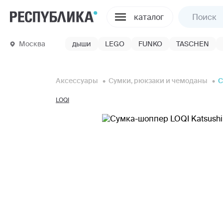
каталог
Москва
дыши
LEGO
FUNKO
TASCHEN
Аксессуары
Сумки, рюкзаки и чемоданы
С
LOQI