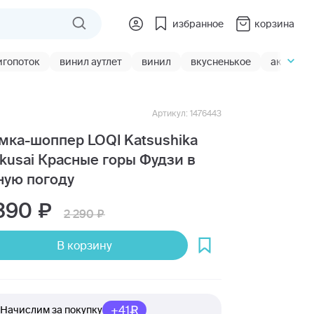
избранное
корзина
игопоток
винил аутлет
винил
вкусненькое
акции
Артикул: 1476443
мка-шоппер LOQI Katsushika
kusai Красные горы Фудзи в
ную погоду
 390
2 290
В корзину
+41
Начислим за покупку