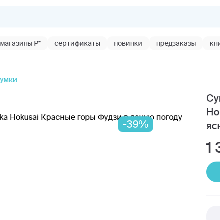
магазины Р*
сертификаты
новинки
предзаказы
кн
умки
Су
Ho
-39%
яс
1