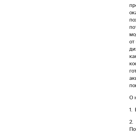
пр
ок
по
по
мо
от
ди
ка
ко
го
ак
по
О 
1.
2.
По