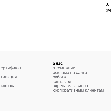
3.
ру
о нас
сертификат
о компании
реклама на сайте
ктивация
работа
контакты
паковка
адреса магазинов
корпоративным клиентам