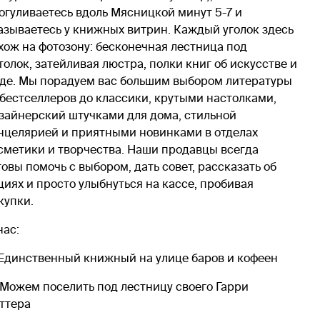
огуливаетесь вдоль Мясницкой минут 5-7 и
азываетесь у книжных витрин. Каждый уголок здесь
хож на фотозону: бесконечная лестница под
толок, затейливая люстра, полки книг об искусстве и
де. Мы порадуем вас большим выбором литературы
 бестселлеров до классики, крутыми настолками,
зайнерский штучками для дома, стильной
нцелярией и приятными новинками в отделах
сметики и творчества. Наши продавцы всегда
товы помочь с выбором, дать совет, рассказать об
циях и просто улыбнуться на кассе, пробивая
купки.
нас:
 Единственный книжный на улице баров и кофеен
 Можем поселить под лестницу своего Гарри
ттера