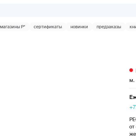
магазины Р*
сертификаты
новинки
предзаказы
кн
м.
Еж
+7
РЕ
от
же