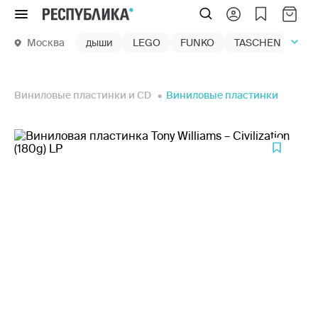
Меню
Москва
дыши
LEGO
FUNKO
TASCHEN
маг
Виниловые пластинки и CD
Виниловые пластинки