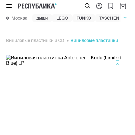
Меню
Москва
дыши
LEGO
FUNKO
TASCHEN
маг
Виниловые пластинки и CD
Виниловые пластинки