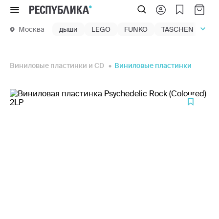
Меню
Москва
дыши
LEGO
FUNKO
TASCHEN
маг
Виниловые пластинки и CD
Виниловые пластинки