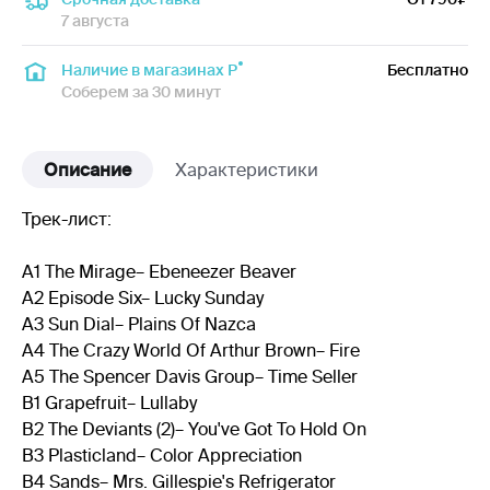
7 августа
Наличие в магазинах Р
Бесплатно
Соберем за 30 минут
Описание
Характеристики
Трек-лист:
A1 The Mirage– Ebeneezer Beaver
A2 Episode Six– Lucky Sunday
A3 Sun Dial– Plains Of Nazca
A4 The Crazy World Of Arthur Brown– Fire
A5 The Spencer Davis Group– Time Seller
B1 Grapefruit– Lullaby
B2 The Deviants (2)– You've Got To Hold On
B3 Plasticland– Color Appreciation
B4 Sands– Mrs. Gillespie's Refrigerator