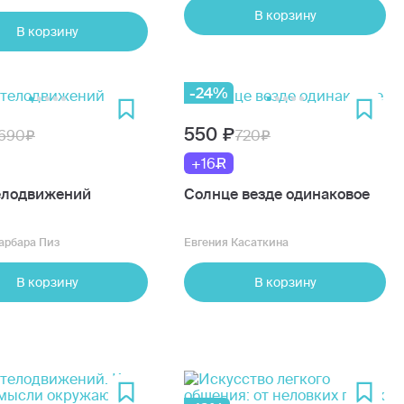
го k-pop психолога
В корзину
В корзину
-24%
550
690
720
+16
елодвижений
Солнце везде одинаковое
арбара Пиз
Евгения Касаткина
В корзину
В корзину