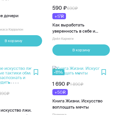
590
690
е дочери
+17
Как выработать
акаса Карралон
уверенность в себе и
научиться убеждать других
Дейл Карнеги
В корзину
В корзину
-11%
1 690
1 890
+50
890
Книга Жизни. Искусство
воплощать мечты
 искусство лжи.
Прамика