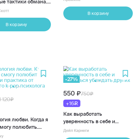
ые тактики обмана.
распознать и
котт
В корзину
едить
В корзину
-27%
550
750
1 120
+16
Как выработать
огия любви. Когда я
уверенность в себе и
смогу полюбить.
научиться убеждать других
Дейл Карнеги
и практика от
жу