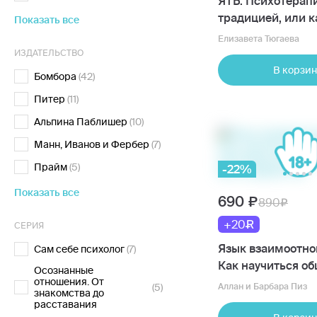
ЯТЬ. Психотерап
традицией, или к
Показать все
лучше в опоре на
Елизавета Тюгаева
культурный код
ИЗДАТЕЛЬСТВО
В корзин
Бомбора
(42)
Питер
(11)
Альпина Паблишер
(10)
Манн, Иванов и Фербер
(7)
Прайм
(5)
-22%
Показать все
690
890
+20
СЕРИЯ
Язык взаимоотно
Сам себе психолог
(7)
Как научиться об
Осознанные
отношения. От
противоположны
(5)
Аллан и Барбара Пиз
знакомства до
без конфликтов
расставания