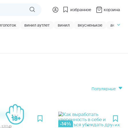
избранное
корзина
игопоток
винил аутлет
винил
вкусненькое
акции
популярные
-14%
1 170