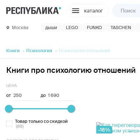
каталог
Москва
дыши
LEGO
FUNKO
TASCHEN
Книги
Психология
Психология отношений
Книги про психологию отношений
ЦЕНА
от
250
до
1 690
Товар только со скидкой
(88)
-16%