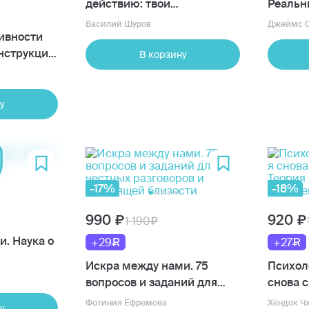
действию: твои
Реальн
инструменты для новой
Как их 
Василий Шуров
Джеймс С
ивности
реальности
обезвр
Инструкция
В корзину
ре для
у
 и тех,
и
-17%
-18%
990
920
1 190
. Наука о
+29
+27
Искра между нами. 75
Психол
вопросов и заданий для
снова 
честных разговоров и
Теория 
Фотиния Ефремова
Хёндок Ч
у