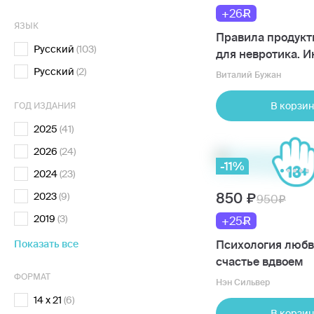
+26
ЯЗЫК
Правила продукт
Русский
(103)
для невротика. 
по выживанию в
Русский
(2)
Виталий Бужан
современном ми
тревожных,
В корзин
ГОД ИЗДАНИЯ
прокрастинаторов
2025
(41)
кто просто устал 
2026
(24)
запутался
-11%
2024
(23)
850
2023
(9)
950
2019
(3)
+25
Показать все
Психология любви
счастье вдвоем
ФОРМАТ
Нэн Сильвер
14 x 21
(6)
В корзин