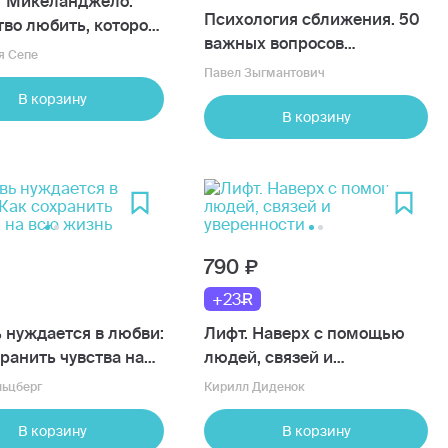
 Микеланджело.
Психология сближения. 50
тво любить, которое
важных вопросов
щает двух людей в
я Сепе
психологу о знакомствах,
р
Павел Зыгмантович
влюбленности, браке и
В корзину
кризисах
В корзину
790
+23
 нуждается в любви:
Лифт. Наверх с помощью
ранить чувства на
людей, связей и
знь
уверенности
льцберг
Кирилл Диденок
В корзину
В корзину