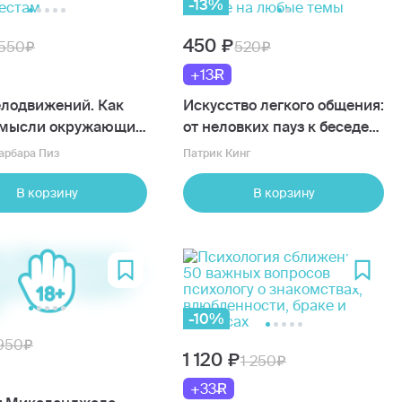
-13%
450
550
520
+13
елодвижений. Как
Искусство легкого общения:
 мысли окружающих
от неловких пауз к беседе
жестам
на любые темы
арбара Пиз
Патрик Кинг
В корзину
В корзину
-10%
950
1 120
1 250
+33