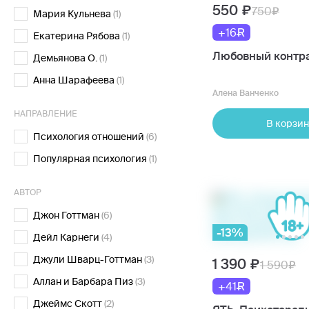
550
750
Мария Кульнева
(1)
+16
Екатерина Рябова
(1)
Любовный контр
Демьянова О.
(1)
Анна Шарафеева
(1)
Алена Ванченко
НАПРАВЛЕНИЕ
В корзин
Психология отношений
(6)
Популярная психология
(1)
АВТОР
Джон Готтман
(6)
-13%
Дейл Карнеги
(4)
Джули Шварц-Готтман
(3)
1 390
1 590
Аллан и Барбара Пиз
(3)
+41
Джеймс Скотт
(2)