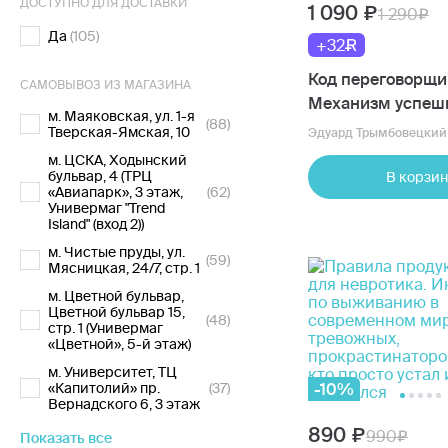
ДОСТУПНО ДЛЯ ДОСТАВКИ
1 090
1 290
Да
(105)
+32
Код переговорщи
САМОВЫВОЗ ИЗ МАГАЗИНА
Механизм успеш
м. Маяковская, ул. 1-я
(88)
сделок
Тверская-Ямская, 10
Эдуард Трымбовецкий
м. ЦСКА, Ходынский
бульвар, 4 (ТРЦ
В корзин
«Авиапарк», 3 этаж,
(62)
Универмаг "Trend
Island" (вход 2))
м. Чистые пруды, ул.
(59)
Мясницкая, 24/7, стр. 1
м. Цветной бульвар,
Цветной бульвар 15,
(48)
стр. 1 (Универмаг
«Цветной», 5-й этаж)
м. Университет, ТЦ
«Капитолий» пр.
(37)
-10%
Вернадского 6, 3 этаж
890
990
Показать все