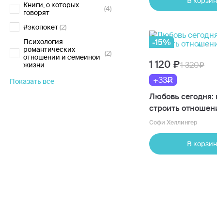
В корзин
Книги, о которых
(4)
говорят
#экопокет
(2)
Психология
-15%
романтических
(2)
отношений и семейной
1 120
1 320
жизни
+33
Показать все
Любовь сегодня: 
строить отношени
Софи Хеллингер
В корзин