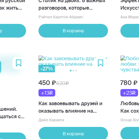
ия русской
Столик на двоих. 8 важных
Эффект
ак жить
разговоров, которые
Искусс
 наш
сберегут любовь на всю
превра
Рэйчел Карлтон Абрамс
Ана Мари
жизнь
шедев
у
В корзину
-27%
450
780
620
+13
+23
Как завоевывать друзей и
Любовь
шений.
оказывать влияние на
Как сох
щаться с
людей
всю жи
Дейл Карнеги
Оскар Хо
м полом
В корзину