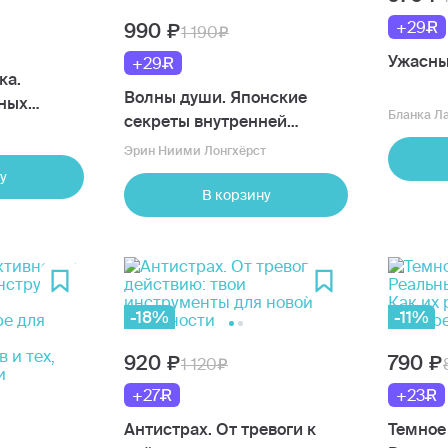
+29
990
1 190
Ужасны
+29
ка.
Волны души. Японские
ных
Бланка Л
секреты внутренней
гармонии
Эрин Ниими Лонгхёрст
у
В корзину
-18%
-11%
920
790
1 120
+27
+23
Антистрах. От тревоги к
Темное