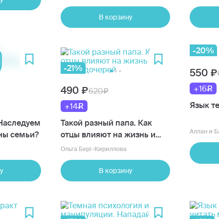
настоящей близости
ведуще
В корзину
-20%
-21%
550
+16
490
620
Язык т
+14
 Наследуем
Такой разный папа. Как
Аллан и Б
йны семьи?
отцы влияют на жизнь и
успех дочерей
Ольга Берг-Кириллова
у
В корзину