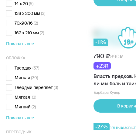
14 x 20
(5)
138 x 200 мм
(3)
70x90/16
(2)
162 x 210 мм
(2)
-11%
Показать все
790
890
ОБЛОЖКА
+23
Твердая
(57)
Власть предков.
Мягкая
(39)
ли мы боль и та
Твердый переплет
(3)
Барбара Кувер
Мягкая
(3)
В корзин
Мягкий
(2)
Показать все
-27%
ПЕРЕВОДЧИК