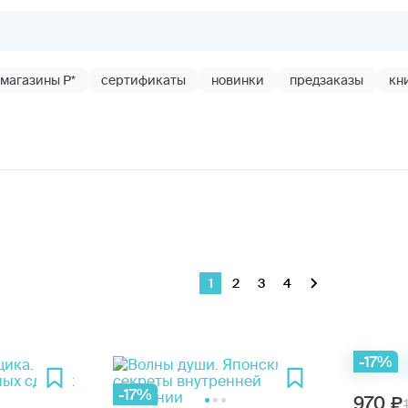
магазины Р*
сертификаты
новинки
предзаказы
кн
1
2
3
4
-17%
-17%
970