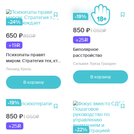
-19%
-24%
850
1 050
650
850
+25
+19
Биполярное
Психопаты правят
расстройство
миром. Стратегия тех, кто
Сильвия Луиза Грандин
побеждает
Леонид Кроль
В корзину
В корзину
-19%
850
1 050
+25
-22%