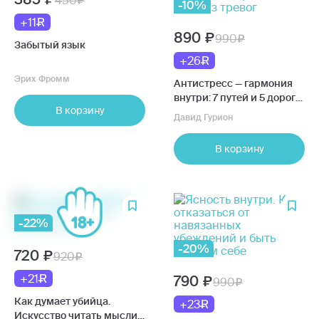
450
-10%
+11
890
990
Забытый язык
+26
Эрих Фромм
Антистресс — гармония
внутри: 7 путей и 5 дорог
В корзину
сквозь чащу из тревог
Давид Гурион
В корзину
-22%
-20%
720
920
+21
790
990
Как думает убийца.
+23
Искусство читать мысли