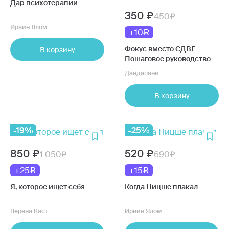
Дар психотерапии
350
450
Ирвин Ялом
+10
Фокус вместо СДВГ.
В корзину
Пошаговое руководство
по управлению
Дандапани
вниманием и
концентрацией
В корзину
-19%
-25%
850
520
1 050
690
+25
+15
Я, которое ищет себя
Когда Ницше плакал
Верена Каст
Ирвин Ялом