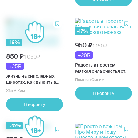
-17%
-19%
950
1 150
+28
850
1 050
Радость в простом.
+25
Мягкая сила счастья от
Жизнь на биполярных
корейского монаха
Помнюн Сыним
широтах. Как выжить в
экстремальных зонах
Хён А Ким
В корзину
собственной психики
В корзину
-25%