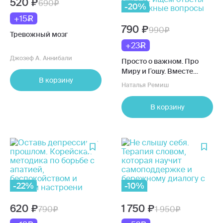
520
690
-20%
+15
790
990
Тревожный мозг
+23
Джозеф А. Аннибали
Просто о важном. Про
Миру и Гошу. Вместе
В корзину
ищем ответы на сложные
Наталья Ремиш
вопросы
В корзину
-22%
-10%
620
1 750
790
1 950