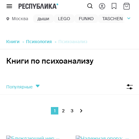
Меню
Москва
дыши
LEGO
FUNKO
TASCHEN
маг
Книги
Психология
Психоанализ
Книги по психоанализу
популярные
1
2
3