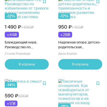
-12%
-17%
1 490
950
1 690
1 150
+44
+28
Блуждающий нерв.
Надежная опора: детско-
Руководство по
родительская
избавлению от тревоги и
привязанность и
Стэнли Розенберг
Джон Боулби
восстановлению нервной
здоровое развитие
системы
человека
В корзину
В корзину
-14%
590
690
+17
-18%