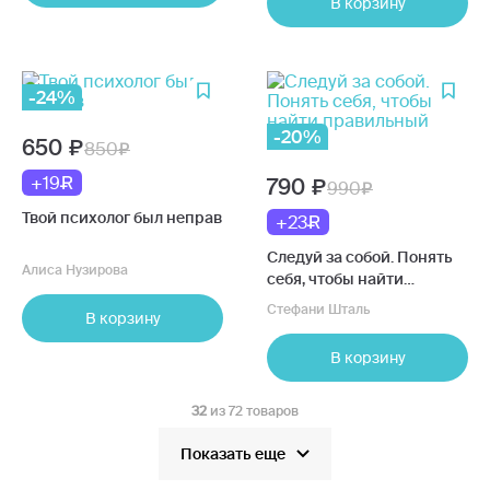
В корзину
-24%
-20%
650
850
+19
790
990
Твой психолог был неправ
+23
Следуй за собой. Понять
Алиса Нузирова
себя, чтобы найти
правильный путь
Стефани Шталь
В корзину
В корзину
32
из 72 товаров
Показать еще