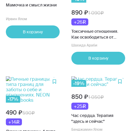
Мамочка и смысл жизни
890
1 090
Ирвин Ялом
+26
Токсичные отношения.
В корзину
Как освободиться от
манипуляторов,
Шахида Араби
психопатов и их влияния
на вашу жизнь
В корзину
-19%
850
1 050
-17%
+25
490
590
Час сердца. Терапия
"здесь и сейчас"
+14
Бенджамин Ялом