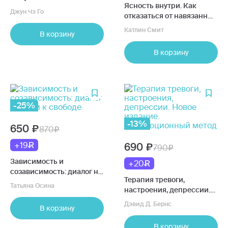
Ясность внутри. Как
зла
Джун Чэ Го
отказаться от навязанных
убеждений и быть
Катлин Смит
В корзину
верным себе
В корзину
-25%
-13%
650
870
+19
690
790
Зависимость и
+20
созависимость: диалог на
Терапия тревоги,
пути к свободе
Татьяна Осина
настроения, депрессии.
Новое издание.
Дэвид Д. Бернс
В корзину
Революционный метод
В корзину