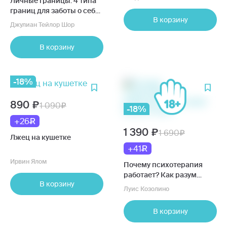
Личные границы. 4 типа
границ для заботы о себе
В корзину
и отношениях. NEON
Джулиан Тейлор Шор
Pocketbooks
В корзину
-18%
890
1 090
-18%
+26
1 390
1 690
Лжец на кушетке
+41
Ирвин Ялом
Почему психотерапия
работает? Как разум
В корзину
меняет мозг
Луис Козолино
В корзину